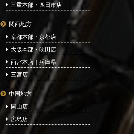
三重本部・四日市店
関西地方
京都本部・京都店
大阪本部・吹田店
西宮本店｜兵庫県
三宮店
中国地方
岡山店
広島店