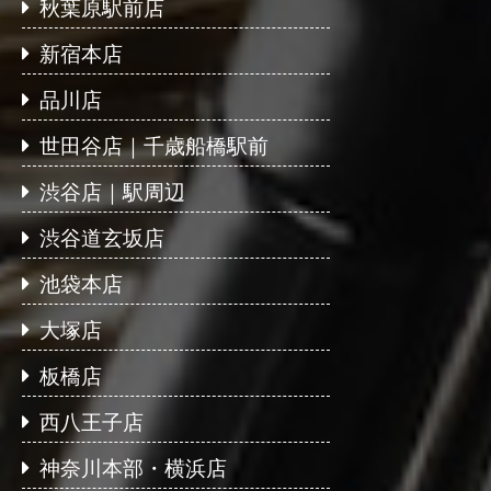
秋葉原駅前店
新宿本店
品川店
世田谷店｜千歳船橋駅前
渋谷店｜駅周辺
渋谷道玄坂店
池袋本店
大塚店
板橋店
西八王子店
神奈川本部・横浜店