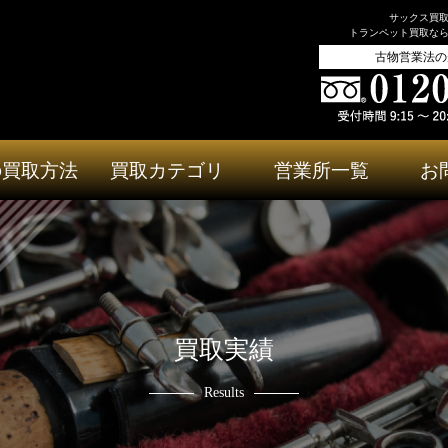
サックス買
トランペット買取な
古物営業法の
の買取方法
買取カテゴリ
営業所一覧
お
買取実績
Results