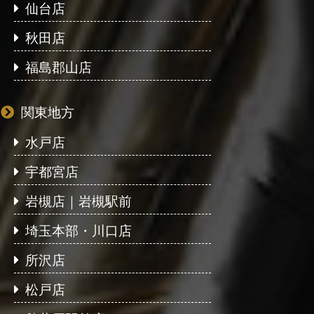
仙台店
秋田店
福島郡山店
関東地方
水戸店
宇都宮店
岩槻店｜岩槻駅前
埼玉本部・川口店
所沢店
松戸店