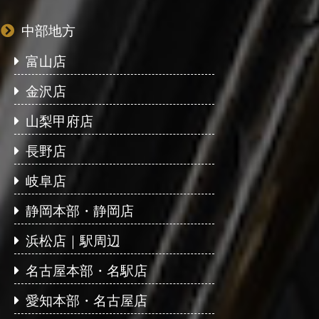
中部地方
富山店
金沢店
山梨甲府店
長野店
岐阜店
静岡本部・静岡店
浜松店｜駅周辺
名古屋本部・名駅店
愛知本部・名古屋店