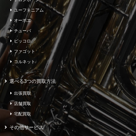
ユーフォニアム
オーボエ
チューバ
ピッコロ
ファゴット
コルネット
選べる3つの買取方法
出張買取
店舗買取
宅配買取
その他サービス