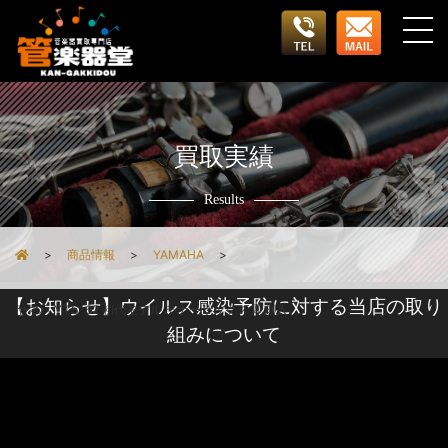
買取実績
Results
商品情報
YAMAHA
【お知らせ】ウイルス感染予防に対する当店の取り
ヤマハ YTS-62 初代モデル テナーサックス 彫刻入
組みについて