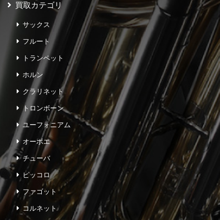
買取カテゴリ
サックス
フルート
トランペット
ホルン
クラリネット
トロンボーン
ユーフォニアム
オーボエ
チューバ
ピッコロ
ファゴット
コルネット