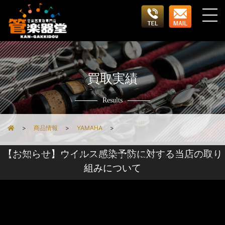
買取実績
Results
商品情報
YAMAHA
【お知らせ】ウイルス感染予防に対する当店の取り
YAMAHA トランペット YTR-4335GII/YTR4335GII ゴールドラッカー仕上げ
組みについて