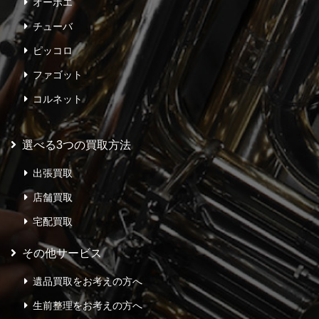
オーボエ
チューバ
ピッコロ
ファゴット
コルネット
選べる3つの買取方法
出張買取
店舗買取
宅配買取
その他サービス
遺品買取をお考えの方へ
生前整理をお考えの方へ