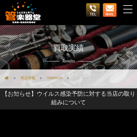
買取実績
Results
商品情報
YAMAHA
【お知らせ】ウイルス感染予防に対する当店の取り
YAMAHAテナーサックス YTS-62 ハードケース/マウスピース付き
組みについて