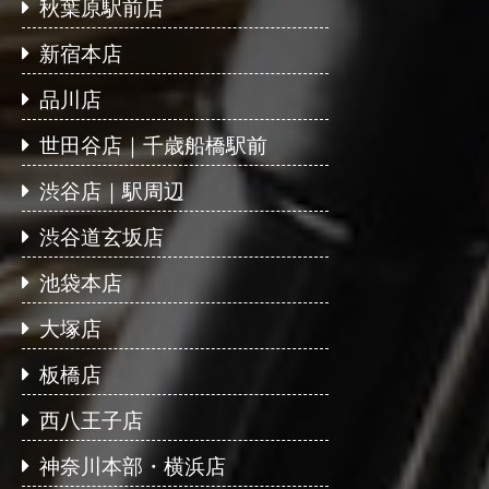
秋葉原駅前店
新宿本店
品川店
世田谷店｜千歳船橋駅前
渋谷店｜駅周辺
渋谷道玄坂店
池袋本店
大塚店
板橋店
西八王子店
神奈川本部・横浜店