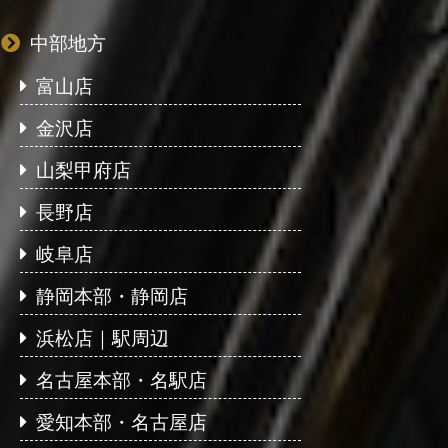
中部地方
富山店
金沢店
山梨甲府店
長野店
岐阜店
静岡本部・静岡店
浜松店｜駅周辺
名古屋本部・名駅店
愛知本部・名古屋店