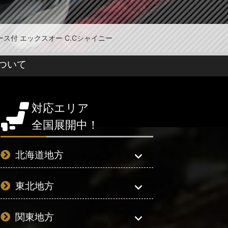
ハードケース付 エックスオー C.Cシャイニー
ついて
対応エリア
全国展開中！
北海道地方
東北地方
関東地方