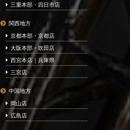
三重本部・四日市店
関西地方
京都本部・京都店
大阪本部・吹田店
西宮本店｜兵庫県
三宮店
中国地方
岡山店
広島店