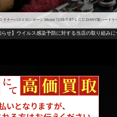
ld/XO テナーバストロンボーン Model 1236-T BT-L C.C.SHINY製
知らせ】ウイルス感染予防に対する当店の取り組みに