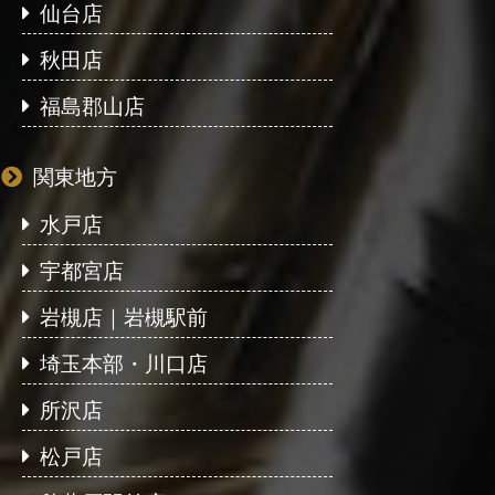
仙台店
秋田店
福島郡山店
関東地方
水戸店
宇都宮店
岩槻店｜岩槻駅前
埼玉本部・川口店
所沢店
松戸店