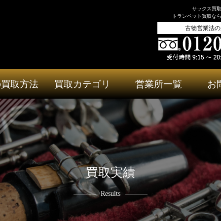
サックス買
トランペット買取な
古物営業法の
の買取方法
買取カテゴリ
営業所一覧
お
買取実績
Results