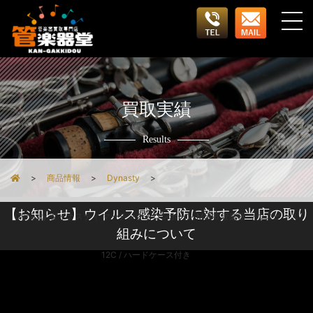
買取実績
Results
商品情報
Dynasty
【お知らせ】ウイルス感染予防に対する当店の取り
Dynasty ダイナスティ マーチングトロンボーン M566 管楽器 マウスピース
組みについて
12C / ハードケース付き