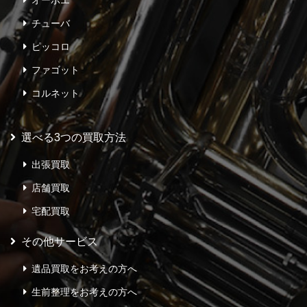
オーボエ
チューバ
ピッコロ
ファゴット
コルネット
選べる3つの買取方法
出張買取
店舗買取
宅配買取
その他サービス
遺品買取をお考えの方へ
生前整理をお考えの方へ