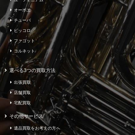
オーボエ
チューバ
ピッコロ
ファゴット
コルネット
選べる3つの買取方法
出張買取
店舗買取
宅配買取
その他サービス
遺品買取をお考えの方へ