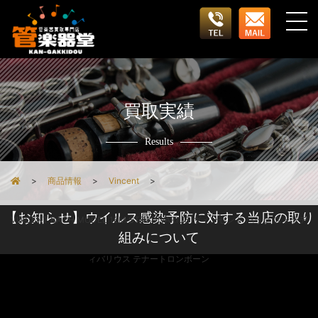
買取実績
Results
商品情報
Vincent
【お知らせ】ウイルス感染予防に対する当店の取り
VINCENT BACH MODEL 16M STRADIVARIUS ヴィンセント バック ストラデ
組みについて
ィバリウス テナートロンボーン