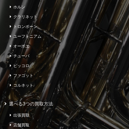
ホルン
クラリネット
トロンボーン
ユーフォニアム
オーボエ
チューバ
ピッコロ
ファゴット
コルネット
選べる3つの買取方法
出張買取
店舗買取