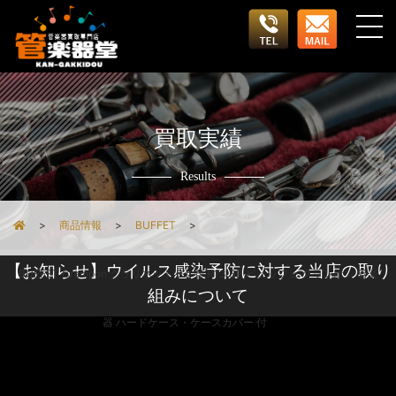
買取実績
Results
商品情報
BUFFET
【お知らせ】ウイルス感染予防に対する当店の取り
BUFFET Crampon クラリネット B♭管 R13 SP ビュッフェ クランポン 管楽
組みについて
器 ハードケース・ケースカバー 付