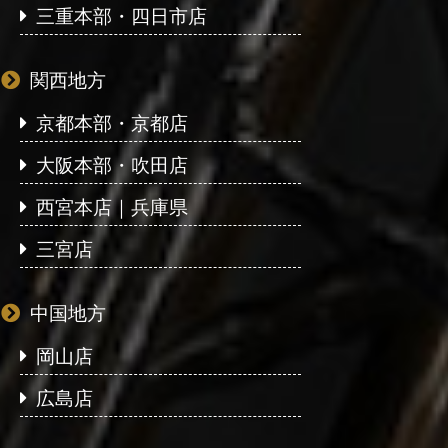
三重本部・四日市店
関西地方
京都本部・京都店
大阪本部・吹田店
西宮本店｜兵庫県
三宮店
中国地方
岡山店
広島店