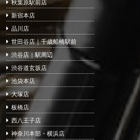
秋葉原駅前店
新宿本店
品川店
世田谷店｜千歳船橋駅前
渋谷店｜駅周辺
渋谷道玄坂店
池袋本店
大塚店
板橋店
西八王子店
神奈川本部・横浜店