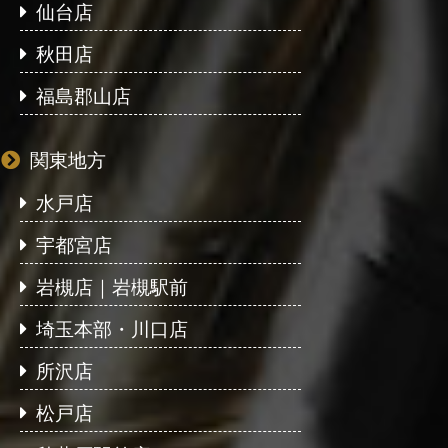
仙台店
秋田店
福島郡山店
関東地方
水戸店
宇都宮店
岩槻店｜岩槻駅前
埼玉本部・川口店
所沢店
松戸店