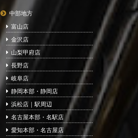
中部地方
富山店
金沢店
山梨甲府店
長野店
岐阜店
静岡本部・静岡店
浜松店｜駅周辺
名古屋本部・名駅店
愛知本部・名古屋店