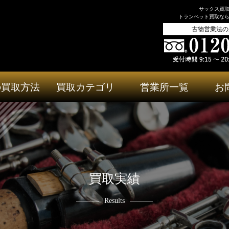
サックス買
トランペット買取な
古物営業法の
の買取方法
買取カテゴリ
営業所一覧
お
買取実績
Results