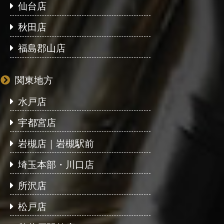
仙台店
秋田店
福島郡山店
関東地方
水戸店
宇都宮店
岩槻店｜岩槻駅前
埼玉本部・川口店
所沢店
松戸店