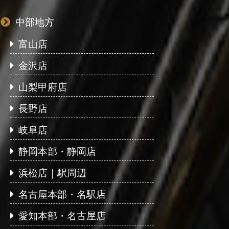
中部地方
富山店
金沢店
山梨甲府店
長野店
岐阜店
静岡本部・静岡店
浜松店｜駅周辺
名古屋本部・名駅店
愛知本部・名古屋店