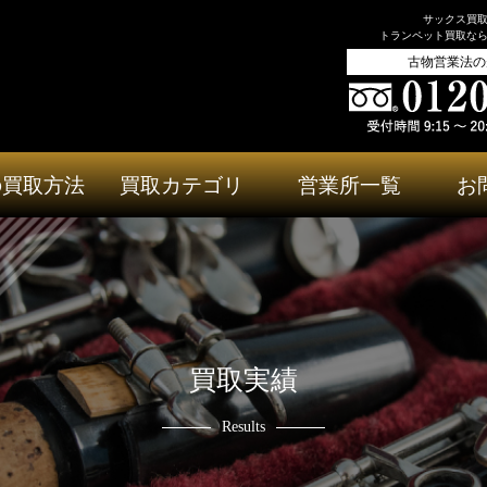
サックス買
トランペット買取な
古物営業法の
の買取方法
買取カテゴリ
営業所一覧
お
買取実績
Results