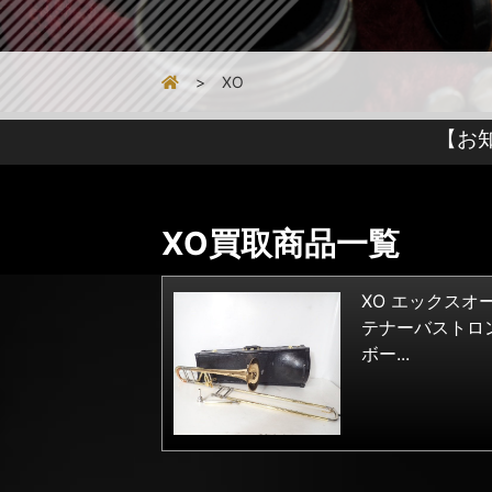
XO
【お
XO買取商品一覧
XO エックスオ
テナーバストロ
ボー...