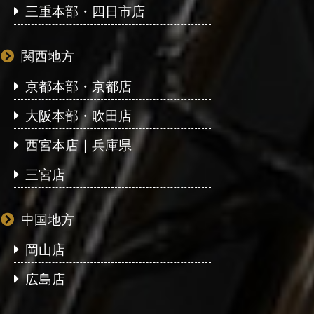
三重本部・四日市店
関西地方
京都本部・京都店
大阪本部・吹田店
西宮本店｜兵庫県
三宮店
中国地方
岡山店
広島店