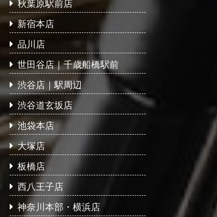
秋葉原駅前店
新宿本店
品川店
世田谷店｜千歳船橋駅前
渋谷店｜駅周辺
渋谷道玄坂店
池袋本店
大塚店
板橋店
西八王子店
神奈川本部・横浜店